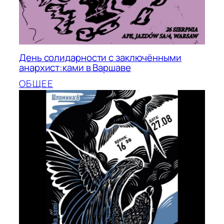
День солидарности с заключёнными
анархист:ками в Варшаве
ОБЩЕЕ