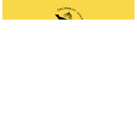
Network of anarchist and anti-authoritarian
groups doing solidarity work all around the
world.
Mail
Instagram
Mastodon
Bluesky
Telegram