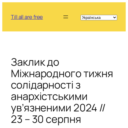
Skip
to
Till all are free
content
Заклик до
Міжнародного тижня
солідарності з
анархістськими
ув’язненими 2024 //
23 – 30 серпня