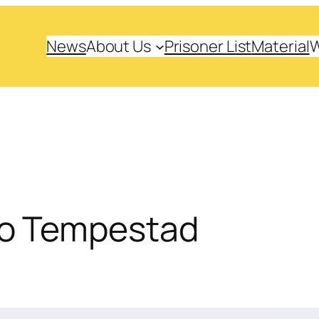
News
About Us
Prisoner List
Material
io Tempestad