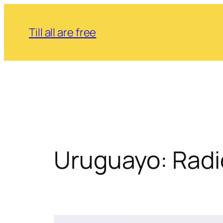
Saltar
al
Till all are free
contenido
Uruguayo: Rad