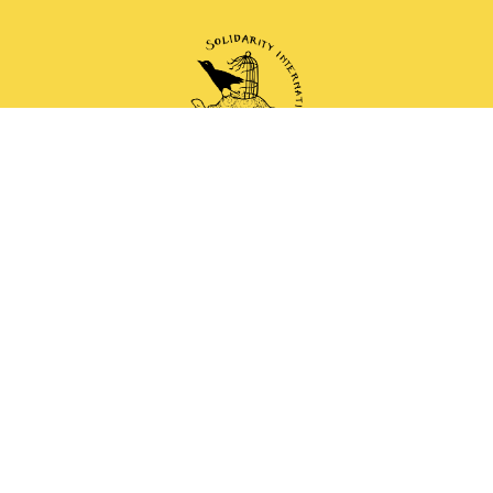
 and anti-authoritarian groups doing solidarity work 
Correo electrónico
Instagram
Mastodon
Bluesky
Telegram