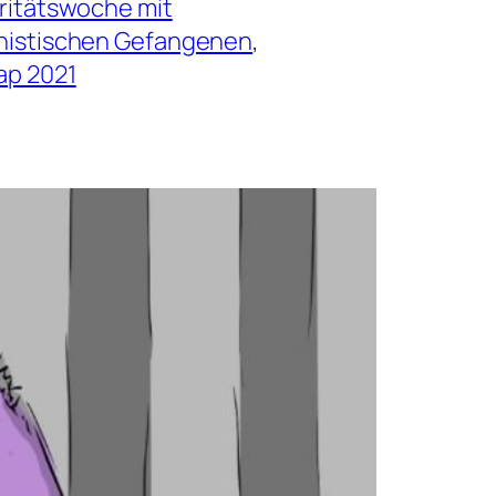
aritätswoche mit
histischen Gefangenen
, 
p 2021