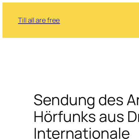
Zum
Inhalt
Till all are free
springen
Sendung des A
Hörfunks aus D
Internationale