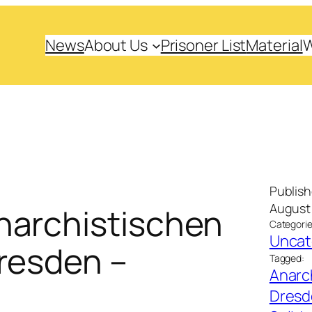
News
About Us
Prisoner List
Material
Publis
August 
narchistischen
Categorie
Uncat
resden –
Tagged:
Anarc
Dresd