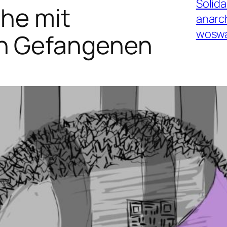
Solid
che mit
anarc
woswa
en Gefangenen