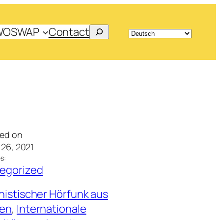
Search
WOSWAP
Contact
hed on
26, 2021
s:
egorized
histischer Hörfunk aus
en
, 
Internationale