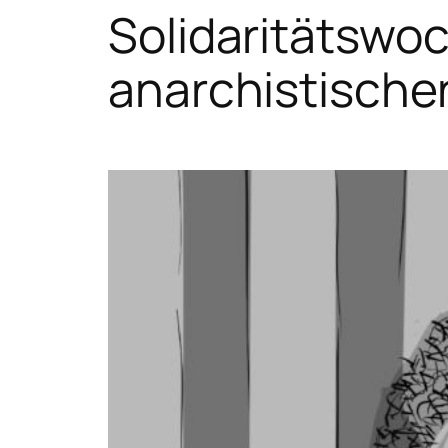
Solidaritätswo
anarchistisch